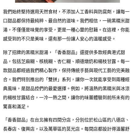
我們始終堅持選用天然食材，不添加人工香料與防腐劑，讓每一
口甜品都保持最純粹、最自然的滋味。我們相信，一碗黑糯米甜
湯，不僅僅是味覺的享受，更是一種心靈的慰藉。在這裡，你能
感受到的不只是美味，還有那一份讓人安心的溫暖感受。
除了招牌的黑糯米甜湯，「香香甜品」還提供多款經典港式甜
品，包括芝麻糊、核桃糊、杏仁糊、順德燉奶和楊枝甘露。每一
款甜品都經過我們精心製作，保持傳統手藝與現代工藝的完美融
合。我們特別推出的「雙拼」系列，讓你一次就能享受到兩種經
典風味，是甜品控們的最愛選擇。例如，將溫熱的黑糯米與冰涼
的楊枝甘露結合，一冷一熱之間，讓你的味蕾體驗到前所未有的
驚喜和滿足。
「香香甜品」在台北擁有四間分店，分別位於松山區的八德店、
長春店、復興店，以及萬華區的莒光店。每間店都設計得溫馨舒