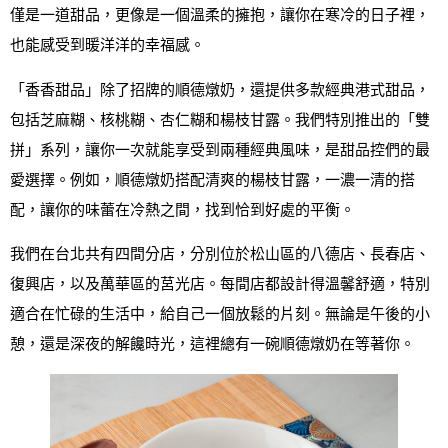
僅是一道甜品，更像是一個溫柔的擁抱，讓你在寒冷的日子裡，
也能感受到暖洋洋的幸福感。
「香香甜品」除了招牌的順德燉奶，還提供多款經典港式甜品，
包括芝麻糊、核桃糊、杏仁糊和楊枝甘露。我們特別推出的「雙
拼」系列，讓你一次就能享受到兩種經典風味，是甜品控們的最
愛選擇。例如，順德燉奶搭配清爽的楊枝甘露，一濃一清的搭
配，讓你的味蕾在冷熱之間，找到恰到好處的平衡。
我們在台北共有四間分店，分別位於松山區的八德店、長春店、
復興店，以及萬華區的莒光店。每間店都設計得溫馨舒適，特別
適合在忙碌的生活中，給自己一個放鬆的片刻。無論是午後的小
憩，還是深夜的解饞時光，這裡總有一碗順德燉奶在等著你。