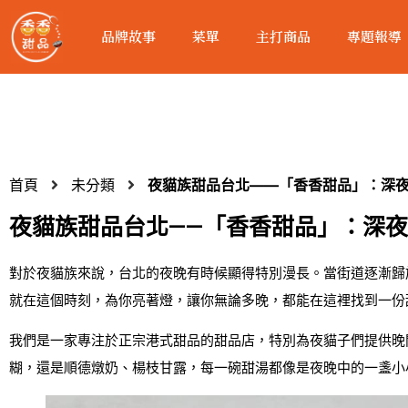
品牌故事
菜單
主打商品
專題報導
首頁
未分類
夜貓族甜品台北——「香香甜品」：深
夜貓族甜品台北——「香香甜品」：深
對於夜貓族來說，台北的夜晚有時候顯得特別漫長。當街道逐漸歸
就在這個時刻，為你亮著燈，讓你無論多晚，都能在這裡找到一份
我們是一家專注於正宗港式甜品的甜品店，特別為夜貓子們提供晚
糊，還是順德燉奶、楊枝甘露，每一碗甜湯都像是夜晚中的一盞小