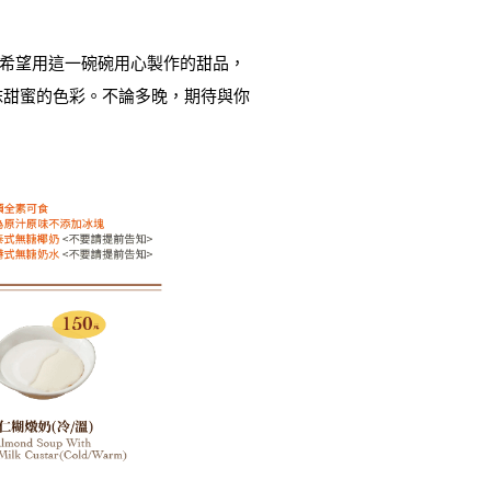
希望用這一碗碗用心製作的甜品，
抹甜蜜的色彩。不論多晚，期待與你