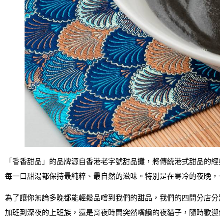
「香香甜品」的品牌源自香港老字號甜品攤，將傳統港式甜品的經
每一口甜湯都保持最純粹、最自然的滋味。特別是在寒冷的夜晚，
為了讓你無論多晚都能輕鬆品嚐到我們的甜品，我們的四間分店分
加班到深夜的上班族，還是宵夜時間突然嘴饞的夜貓子，隨時歡迎